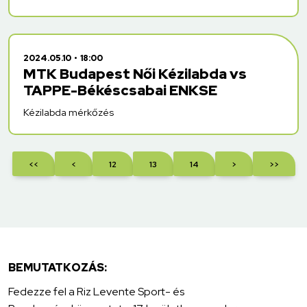
2024.05.10
18:00
MTK Budapest Női Kézilabda vs
TAPPE-Békéscsabai ENKSE
Kézilabda mérkőzés
<<
<
12
13
14
>
>>
BEMUTATKOZÁS:
Fedezze fel a Riz Levente Sport- és