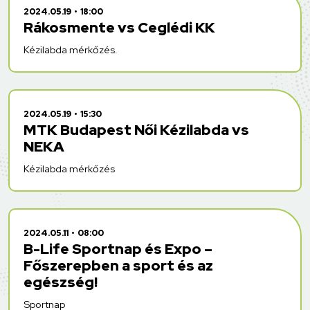
2024.05.19
18:00
Rákosmente vs Ceglédi KK
Kézilabda mérkőzés.
2024.05.19
15:30
MTK Budapest Női Kézilabda vs
NEKA
Kézilabda mérkőzés
2024.05.11
08:00
B-Life Sportnap és Expo –
Főszerepben a sport és az
egészség!
Sportnap