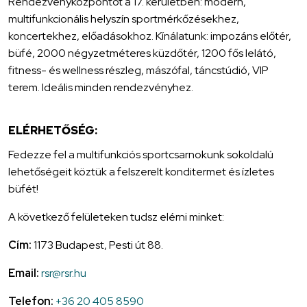
Rendezvényközpontot a 17. kerületben: modern,
multifunkcionális helyszín sportmérkőzésekhez,
koncertekhez, előadásokhoz. Kínálatunk: impozáns előtér,
büfé, 2000 négyzetméteres küzdőtér, 1200 fős lelátó,
fitness- és wellness részleg, mászófal, táncstúdió, VIP
terem. Ideális minden rendezvényhez.
ELÉRHETŐSÉG:
Fedezze fel a multifunkciós sportcsarnokunk sokoldalú
lehetőségeit köztük a felszerelt konditermet és ízletes
büfét!
A következő felületeken tudsz elérni minket:
Cím:
1173 Budapest, Pesti út 88.
Email:
rsr@rsr.hu
Telefon:
+36 20 405 8590