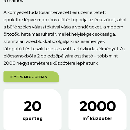
a csarnok.
A környezettudatosan tervezett és üzemeltetett
épületbe lépve impozáns előtér fogadja az érkezőket, ahol
a büfé széles választékával várja a vendégeket, a modern
öltözők, hatalmas ruhatár, mellékhelyiségek sokasága,
számtalan vizesblokkal szolgálja ki az események
látogatóit és teszik teljessé az itt tartózkodás élményét. Az
előcsarnokból a 2 db edzőpályára osztható – több mint
2000 négyzetméteres küzdőtérre léphetünk.
ISMERD MEG JOBBAN
20
2000
2
sportág
m
küzdőtér