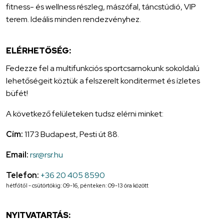
fitness- és wellness részleg, mászófal, táncstúdió, VIP
terem. Ideális minden rendezvényhez.
ELÉRHETŐSÉG:
Fedezze fel a multifunkciós sportcsarnokunk sokoldalú
lehetőségeit köztük a felszerelt konditermet és ízletes
büfét!
A következő felületeken tudsz elérni minket:
Cím:
1173 Budapest, Pesti út 88.
Email:
rsr@rsr.hu
Telefon:
+36 20 405 8590
hétfőtől - csütörtökig: 09-16, pénteken: 09-13 óra között
NYITVATARTÁS: