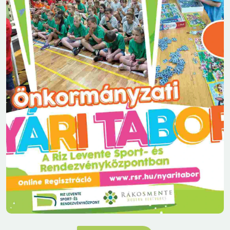
2026.06.17
12:11
DÍJÁTADÓVAL ZÁRTUK A RÁKOSMENTI
DIÁKKUPA ELSŐ ÉVADÁT.
Rákosmenti Diákkupa