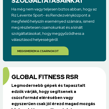
SZOLGÁLTATÁSAINKAT
Ha még nem vagy teljesen biztos abban, hogy az
Riz Levente Sport- és Rendezvényközpont a
megfelelő helyszín eseményed számára, ismerd
meg részletesen csarnokunkat és a kínált
szolgáltatásokat, hogy meggyőződhess a
választásod helyességéről.
MEGISMEREM A CSARNOKOT
GLOBAL FITNESS RSR
Legmodernebb gépek és tapasztalt
edzők várják, hogy segítsenek a
csúcsformád elérésében vagy
egyszerűen csak jól érezd magad mozgás