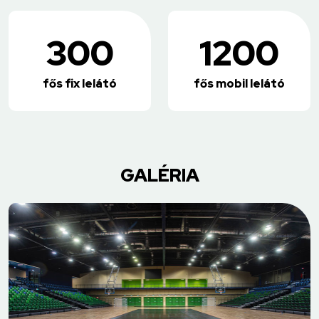
300
1200
fős fix lelátó
fős mobil lelátó
GALÉRIA