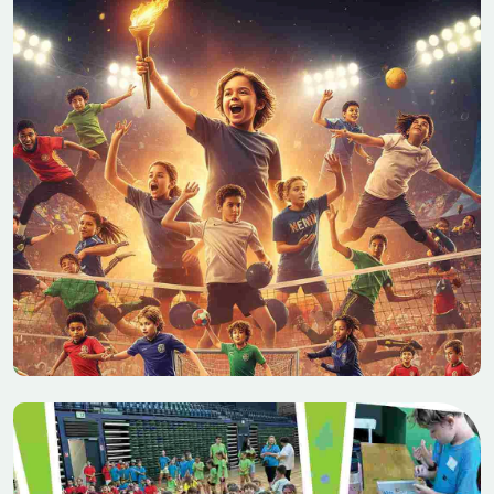
2026.06.23
12:02
HAMAROSAN INDUL A 2026-OS
ÖNKORMÁNYZATI NYÁRI TÁBOR
Kedves Szülők, Kedves Táborozók!