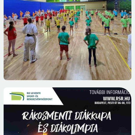
2026.06.25
14:50
AZ IDEI TÁBORBAN AZ ALÁBBI
PROGRAMOKKAL KÉSZÜLÜNK
Már csak néhány nap, és kezdetét veszi az Önkormányzati
Nyári Tábor!