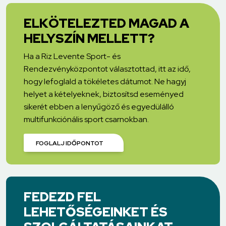
ELKÖTELEZTED MAGAD A
HELYSZÍN MELLETT?
Ha a Riz Levente Sport- és
Rendezvényközpontot választottad, itt az idő,
hogy lefoglald a tökéletes dátumot. Ne hagyj
helyet a kételyeknek, biztosítsd eseményed
sikerét ebben a lenyűgöző és egyedülálló
multifunkciónális sport csarnokban.
FOGLALJ IDŐPONTOT
FEDEZD FEL
LEHETŐSÉGEINKET ÉS