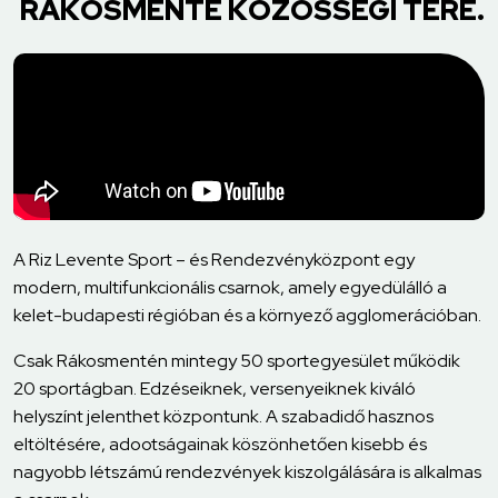
RÁKOSMENTE KÖZÖSSÉGI TERE.
A Riz Levente Sport – és Rendezvényközpont egy
modern, multifunkcionális csarnok, amely egyedülálló a
kelet-budapesti régióban és a környező agglomerációban.
Csak Rákosmentén mintegy 50 sportegyesület működik
20 sportágban. Edzéseiknek, versenyeiknek kiváló
helyszínt jelenthet központunk. A szabadidő hasznos
eltöltésére, adootságainak köszönhetően kisebb és
nagyobb létszámú rendezvények kiszolgálására is alkalmas