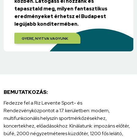
közben. Látogass el hozzánk és
tapasztald meg, milyen fantasztikus
eredményeket érhetsz el Budapest
legújabb konditermében.
GYERE, NYITVA VAGYUNK
BEMUTATKOZÁS:
Fedezze fel a Riz Levente Sport- és
Rendezvényközpontot a 17. kerületben: modern,
multifunkcionális helyszín sportmérkőzésekhez,
koncertekhez, előadásokhoz. Kínálatunk: impozáns előtér,
büfé, 2000 négyzetméteres küzdőtér, 1200 fős lelátó,