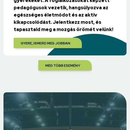
gyerekeket. A foglalkozásokat képzett
pedagógusok vezetik, hangsúlyozva az
egészséges életmódot és az aktív
kikapcsolódást. Jelentkezz most, és
tapasztald meg a mozgás örömét velünk!
GYERE, ISMERD MEG JOBBAN
MÉG TÖBB ESEMÉNY