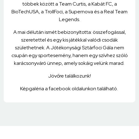
többek között a Team Curtis, a Kabát FC, a
BioTechUSA, a TrollFoci, a Supernova és a Real Team
Legends.
A mai délután ismét bebizonyította: összefogással,
szeretettel és egy kis játékkal valódi csodák
születhetnek. A Jótékonysági Sztárfoci Gála nem
csupán egy sportesemény, hanem egy szívhez szóló
karácsonyváró ünnep, amely sokáig velünk marad.
Jövőre találkozunk!
Képgaléria a facebook oldalunkon található.