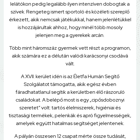
lelátókon pedig legalább ilyen intenzíven dobogtak a
szívek. Rengeteg ismert sportoló és közéleti szereplő
érkezett, akik nemcsak játékukkal, hanem jelenlétükkel
is hozzájárultak ahhoz, hogy minél több mosoly
jelenjen meg a gyerekek arcán.
Több mint háromszáz gyermek vett részt a programon,
akik számára ez a délután valódi karácsonyi csodává
vált.
A XVII. kerület idén is az Életfa Humán Segítő
Szolgálatot támogatta, akik egész évben
fáradhatatlanul segítik a kerületben élő rászoruló
családokat. A belépő most is egy „cipősdoboznyi
szeretet” volt: tartós élelmiszerek, higiéniai és
tisztasági termékek, pelenkák és apró figyelmességek,
amelyek együtt hatalmas segítséget jelentenek.
A pályán összesen 12 csapat mérte össze tudását,