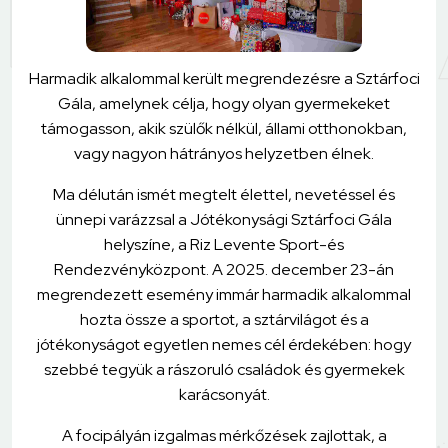
Harmadik alkalommal került megrendezésre a Sztárfoci
Gála, amelynek célja, hogy olyan gyermekeket
támogasson, akik szülők nélkül, állami otthonokban,
vagy nagyon hátrányos helyzetben élnek.
Ma délután ismét megtelt élettel, nevetéssel és
ünnepi varázzsal a Jótékonysági Sztárfoci Gála
helyszíne, a Riz Levente Sport-és
Rendezvényközpont. A 2025. december 23-án
megrendezett esemény immár harmadik alkalommal
hozta össze a sportot, a sztárvilágot és a
jótékonyságot egyetlen nemes cél érdekében: hogy
szebbé tegyük a rászoruló családok és gyermekek
karácsonyát.
A focipályán izgalmas mérkőzések zajlottak, a