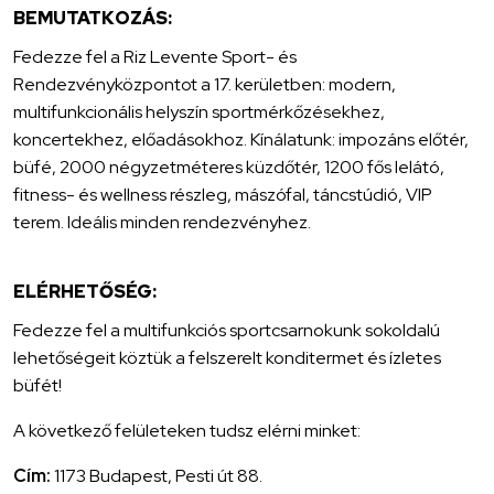
BEMUTATKOZÁS:
Fedezze fel a Riz Levente Sport- és
Rendezvényközpontot a 17. kerületben: modern,
multifunkcionális helyszín sportmérkőzésekhez,
koncertekhez, előadásokhoz. Kínálatunk: impozáns előtér,
büfé, 2000 négyzetméteres küzdőtér, 1200 fős lelátó,
fitness- és wellness részleg, mászófal, táncstúdió, VIP
terem. Ideális minden rendezvényhez.
ELÉRHETŐSÉG:
Fedezze fel a multifunkciós sportcsarnokunk sokoldalú
lehetőségeit köztük a felszerelt konditermet és ízletes
büfét!
A következő felületeken tudsz elérni minket:
Cím:
1173 Budapest, Pesti út 88.