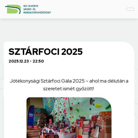
SZTÁRFOCI 2025
2025.12.23
22:50
Jótékonysági Sztárfoci Gála 2025 – ahol ma délután a
szeretet ismét győzött!