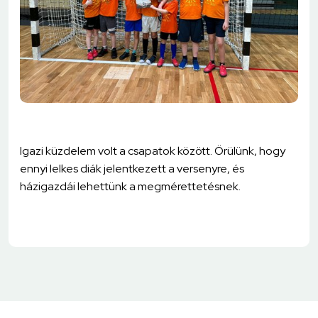
Igazi küzdelem volt a csapatok között. Örülünk, hogy
ennyi lelkes diák jelentkezett a versenyre, és
házigazdái lehettünk a megmérettetésnek.