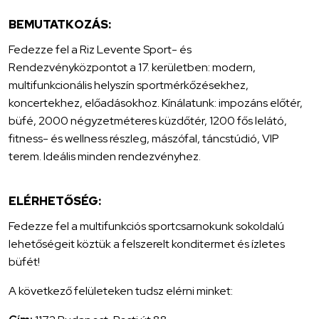
BEMUTATKOZÁS:
Fedezze fel a Riz Levente Sport- és
Rendezvényközpontot a 17. kerületben: modern,
multifunkcionális helyszín sportmérkőzésekhez,
koncertekhez, előadásokhoz. Kínálatunk: impozáns előtér,
büfé, 2000 négyzetméteres küzdőtér, 1200 fős lelátó,
fitness- és wellness részleg, mászófal, táncstúdió, VIP
terem. Ideális minden rendezvényhez.
ELÉRHETŐSÉG:
Fedezze fel a multifunkciós sportcsarnokunk sokoldalú
lehetőségeit köztük a felszerelt konditermet és ízletes
büfét!
A következő felületeken tudsz elérni minket: