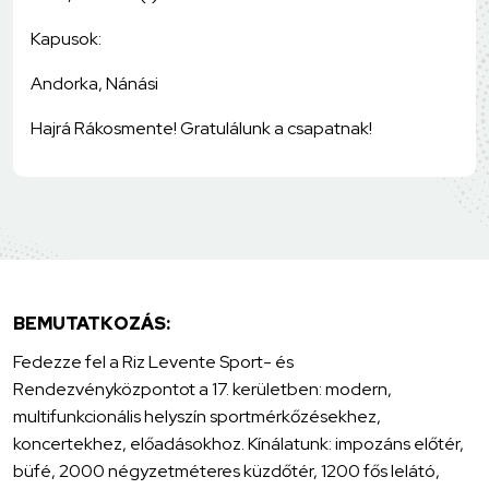
Kapusok:
Andorka, Nánási
Hajrá Rákosmente! Gratulálunk a csapatnak!
BEMUTATKOZÁS:
Fedezze fel a Riz Levente Sport- és
Rendezvényközpontot a 17. kerületben: modern,
multifunkcionális helyszín sportmérkőzésekhez,
koncertekhez, előadásokhoz. Kínálatunk: impozáns előtér,
büfé, 2000 négyzetméteres küzdőtér, 1200 fős lelátó,