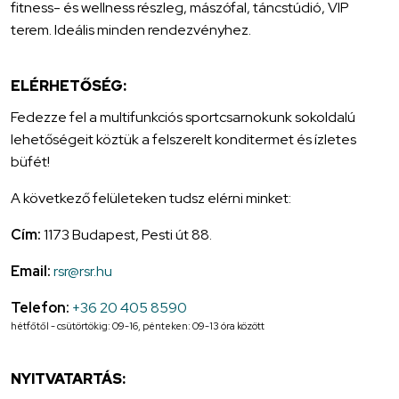
fitness- és wellness részleg, mászófal, táncstúdió, VIP
terem. Ideális minden rendezvényhez.
ELÉRHETŐSÉG:
Fedezze fel a multifunkciós sportcsarnokunk sokoldalú
lehetőségeit köztük a felszerelt konditermet és ízletes
büfét!
A következő felületeken tudsz elérni minket:
Cím:
1173 Budapest, Pesti út 88.
Email:
rsr@rsr.hu
Telefon:
+36 20 405 8590
hétfőtől - csütörtökig: 09-16, pénteken: 09-13 óra között
NYITVATARTÁS: