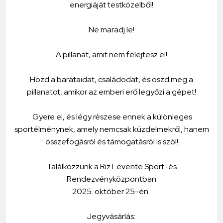
energiáját testközelből!
Ne maradj le!
A pillanat, amit nem felejtesz el!
Hozd a barátaidat, családodat, és oszd meg a
pillanatot, amikor az emberi erő legyőzi a gépet!
Gyere el, és légy részese ennek a különleges
sportélménynek, amely nemcsak küzdelmekről, hanem
összefogásról és támogatásról is szól!
Találkozzunk a Riz Levente Sport-és
Rendezvényközpontban
2025. október 25-én.
Jegyvásárlás: