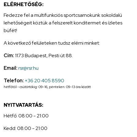
ELÉRHETŐSÉG:
Fedezze fel a multifunkciós sportcsarnokunk sokoldalú
lehetőségeit köztük a felszerelt konditermet és ízletes
büfét!
A következő felületeken tudsz elérni minket:
Cím:
1173 Budapest, Pesti út 88.
Email:
rsr@rsr.hu
Telefon:
+36 20 405 8590
hétfőtől - csütörtökig: 09-16, pénteken: 09-13 óra között
NYITVATARTÁS:
Hétfő: 08:00 - 21:00
Kedd: 08:00 - 21:00