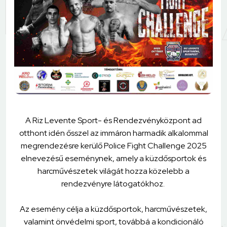
A Riz Levente Sport- és Rendezvényközpont ad
otthont idén ősszel az immáron harmadik alkalommal
megrendezésre kerülő Police Fight Challenge 2025
elnevezésű eseménynek, amely a küzdősportok és
harcművészetek világát hozza közelebb a
rendezvényre látogatókhoz.
Az esemény célja a küzdősportok, harcművészetek,
valamint önvédelmi sport, továbbá a kondicionáló