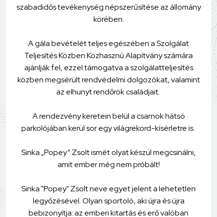
szabadidős tevékenység népszerűsítése az állomány
körében.
A gála bevételét teljes egészében a Szolgálat
Teljesítés Közben Közhasznú Alapítvány számára
ajánlják fel, ezzel támogatva a szolgálatteljesítés
közben megsérült rendvédelmi dolgozókat, valamint
az elhunyt rendőrök családjait.
A rendezvény keretein belül a csarnok hátsó
parkolójában kerül sor egy világrekord-kísérletre is.
Sinka „Popey” Zsolt ismét olyat készül megcsinálni,
amit ember még nem próbált!
Sinka "Popey" Zsolt neve egyet jelent a lehetetlen
legyőzésével. Olyan sportoló, aki újra és újra
bebizonyítja: az emberi kitartás és erő valóban