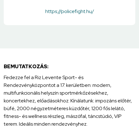
https://policefight.hu/
BEMUTATKOZÁS:
Fedezze fel a Riz Levente Sport- és
Rendezvényközpontot a 17. kerületben: modern,
multifunkcionális helyszín sportmérkőzésekhez,
koncertekhez, előadásokhoz. Kínálatunk: impozáns előtér,
büfé, 2000 négyzetméteres küzdőtér, 1200 fős lelátó,
fitness- és wellness részleg, mászófal, táncstúdió, VIP
terem. Ideális minden rendezvényhez.