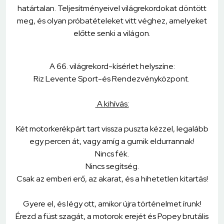
határtalan. Teljesítményeivel világrekordokat döntött
meg, és olyan próbatételeket vitt véghez, amelyeket
előtte senki a világon.
A 66. világrekord-kísérlet helyszíne:
Riz Levente Sport-és Rendezvényközpont.
A kihívás:
Két motorkerékpárt tart vissza puszta kézzel, legalább
egy percen át, vagy amíg a gumik eldurrannak!
Nincs fék.
Nincs segítség.
Csak az emberi erő, az akarat, és a hihetetlen kitartás!
Gyere el, és légy ott, amikor újra történelmet írunk!
Érezd a füst szagát, a motorok erejét és Popey brutális