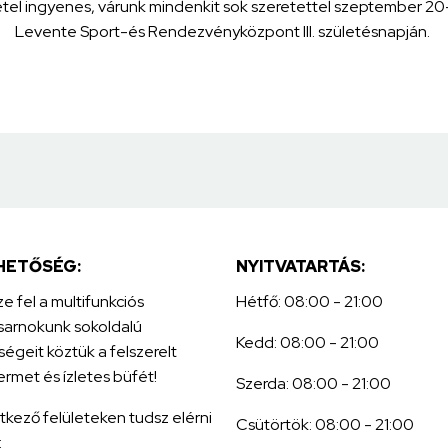
étel ingyenes, várunk mindenkit sok szeretettel szeptember 20-
Levente Sport-és Rendezvényközpont III. születésnapján.
HETŐSÉG:
NYITVATARTÁS:
e fel a multifunkciós
Hétfő: 08:00 - 21:00
sarnokunk sokoldalú
Kedd: 08:00 - 21:00
ségeit köztük a felszerelt
ermet és ízletes büfét!
Szerda: 08:00 - 21:00
tkező felületeken tudsz elérni
Csütörtök: 08:00 - 21:00
: