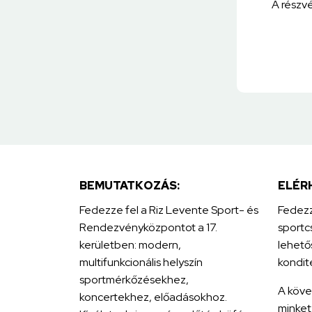
A részv
BEMUTATKOZÁS:
ELÉR
Fedezze fel a Riz Levente Sport- és
Fedezz
Rendezvényközpontot a 17.
sportc
kerületben: modern,
lehető
multifunkcionális helyszín
kondit
sportmérkőzésekhez,
A köve
koncertekhez, előadásokhoz.
minket