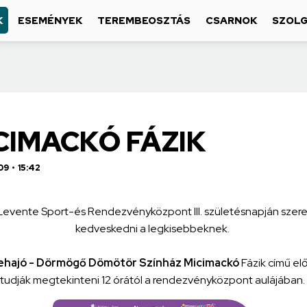
K
ESEMÉNYEK
TEREMBEOSZTÁS
CSARNOK
SZOLG
CIMACKÓ FÁZIK
09
15:42
 Levente Sport-és Rendezvényközpont III. születésnapján szer
kedveskedni a legkisebbeknek.
hajó - Dörmögő Dömötör Színház Micimackó
Fázik című el
tudják megtekinteni 12 órától a rendezvényközpont aulájában.