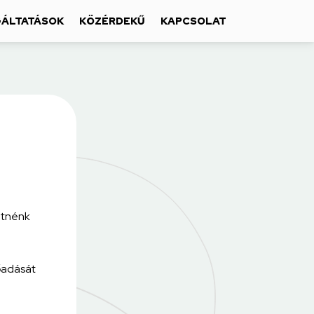
ÁLTATÁSOK
KÖZÉRDEKŰ
KAPCSOLAT
etnénk
őadását