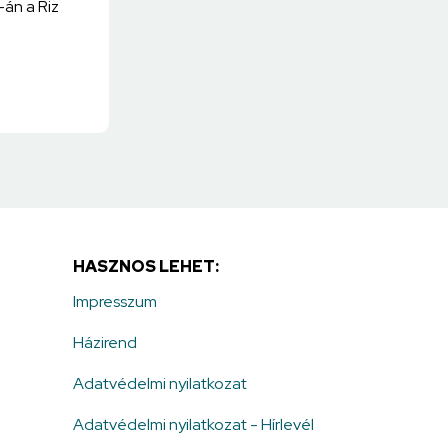
án a Riz
HASZNOS LEHET:
Impresszum
Házirend
Adatvédelmi nyilatkozat
Adatvédelmi nyilatkozat - Hírlevél