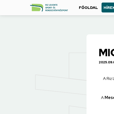
FŐOLDAL
HÍRE
MI
2025.09.
A Riz
A
Mese