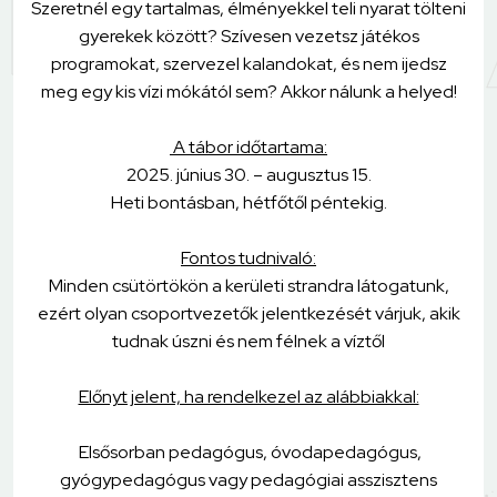
Szeretnél egy tartalmas, élményekkel teli nyarat tölteni
gyerekek között? Szívesen vezetsz játékos
programokat, szervezel kalandokat, és nem ijedsz
meg egy kis vízi mókától sem? Akkor nálunk a helyed!
A tábor időtartama:
2025. június 30. – augusztus 15.
Heti bontásban, hétfőtől péntekig.
Fontos tudnivaló:
Minden csütörtökön a kerületi strandra látogatunk,
ezért olyan csoportvezetők jelentkezését várjuk, akik
tudnak úszni és nem félnek a víztől
Előnyt jelent, ha rendelkezel az alábbiakkal:
Elsősorban pedagógus, óvodapedagógus,
gyógypedagógus vagy pedagógiai asszisztens