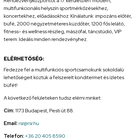
Rendezvényközpontot a 17. kerületben: modern,
multifunkcionális helyszín sportmérkőzésekhez,
koncertekhez, előadásokhoz. Kínálatunk: impozáns előtér,
büfé, 2000 négyzetméteres küzdőtér, 1200 fős lelátó,
fitness- és wellness részleg, mászófal, táncstúdió, VIP
terem. Ideális minden rendezvényhez.
ELÉRHETŐSÉG:
Fedezze fel a multifunkciós sportcsarnokunk sokoldalú
lehetőségeit köztük a felszerelt konditermet és ízletes
büfét!
A következő felületeken tudsz elérni minket:
Cím:
1173 Budapest, Pesti út 88.
Email:
rsr@rsr.hu
Telefon:
+36 20 405 8590