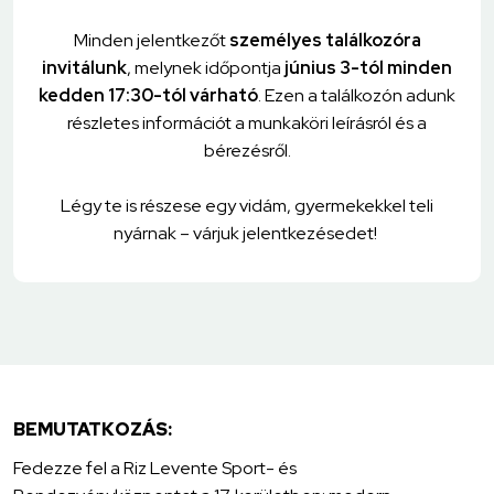
Minden jelentkezőt
személyes találkozóra
invitálunk
, melynek időpontja
június 3-tól minden
kedden 17:30-tól várható
. Ezen a találkozón adunk
részletes információt a munkaköri leírásról és a
bérezésről.
Légy te is részese egy vidám, gyermekekkel teli
nyárnak – várjuk jelentkezésedet!
BEMUTATKOZÁS:
Fedezze fel a Riz Levente Sport- és