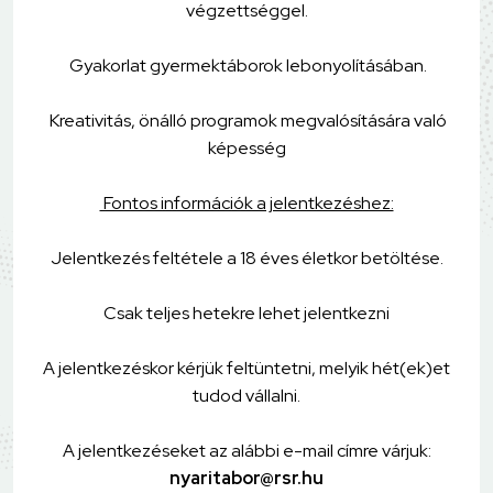
végzettséggel.
Gyakorlat gyermektáborok lebonyolításában.
Kreativitás, önálló programok megvalósítására való
képesség
Fontos információk a jelentkezéshez:
Jelentkezés feltétele a 18 éves életkor betöltése.
Csak teljes hetekre lehet jelentkezni
A jelentkezéskor kérjük feltüntetni, melyik hét(ek)et
tudod vállalni.
A jelentkezéseket az alábbi e-mail címre várjuk:
nyaritabor@rsr.hu