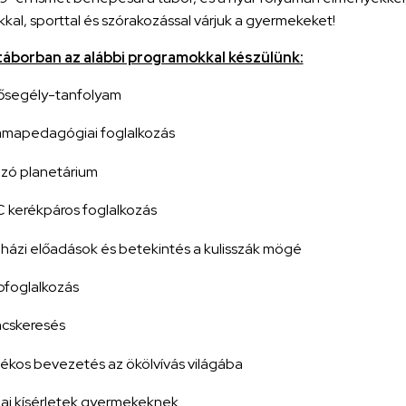
kal, sporttal és szórakozással várjuk a gyermekeket!
 táborban az alábbi programokkal készülünk:
ősegély-tanfolyam
mapedagógiai foglalkozás
zó planetárium
 kerékpáros foglalkozás
házi előadások és betekintés a kulisszák mögé
foglalkozás
ncskeresés
ékos bevezetés az ökölvívás világába
ai kísérletek gyermekeknek