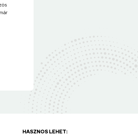
zös
 már
HASZNOS LEHET: