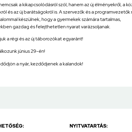
nemcsak a kikapcsolódásról szól, hanem az új élményekről, a kö
ról és az új barátságokról is. A szervezők és a programvezetők
galommal készülnek, hogy a gyermekek számára tartalmas,
ben gazdag és felejthetetlen nyarat varázsoljanak.
juk a régi és az új táborozókat egyaránt!
lkozunk június 29-én!
dődjön a nyár, kezdődjenek a kalandok!
HETŐSÉG:
NYITVATARTÁS: