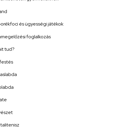
and
rékfoci és ügyességi játékok
megelőzési foglalkozás
it tud?
festés
laslabda
labda
ate
észet
talitenisz