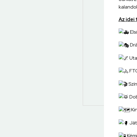
kalandok
Az idei
Els
Drá
Uta
FTC
Szín
Dob
Ki
Ját
Kémi