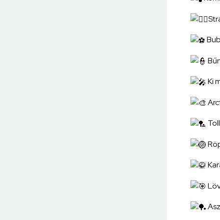
Str
Bubo
Bűn
Ki m
Arc
Tol
Röp
Kar
Löv
Asz