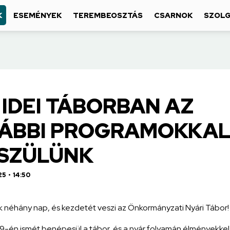
K
ESEMÉNYEK
TEREMBEOSZTÁS
CSARNOK
SZOLG
 IDEI TÁBORBAN AZ
ÁBBI PROGRAMOKKA
SZÜLÜNK
25
14:50
 néhány nap, és kezdetét veszi az Önkormányzati Nyári Tábor
9-én ismét benépesül a tábor, és a nyár folyamán élményekkel