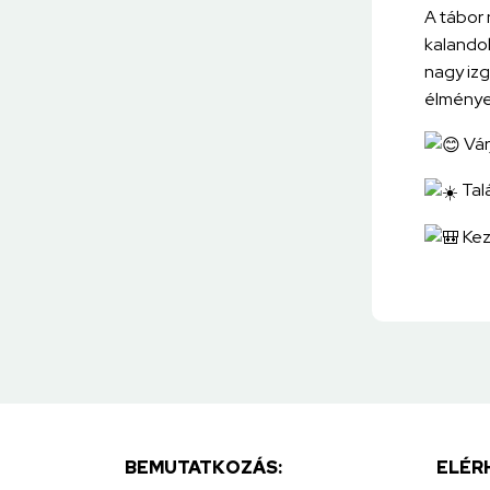
A tábor 
kalandok
nagy iz
élmények
Vár
Talá
Kez
BEMUTATKOZÁS:
ELÉR