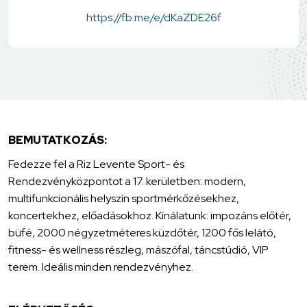
https://fb.me/e/dKaZDE26f
BEMUTATKOZÁS:
Fedezze fel a Riz Levente Sport- és
Rendezvényközpontot a 17. kerületben: modern,
multifunkcionális helyszín sportmérkőzésekhez,
koncertekhez, előadásokhoz. Kínálatunk: impozáns előtér,
büfé, 2000 négyzetméteres küzdőtér, 1200 fős lelátó,
fitness- és wellness részleg, mászófal, táncstúdió, VIP
terem. Ideális minden rendezvényhez.