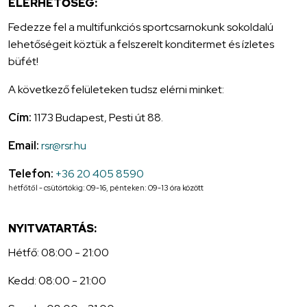
ELÉRHETŐSÉG:
Fedezze fel a multifunkciós sportcsarnokunk sokoldalú
lehetőségeit köztük a felszerelt konditermet és ízletes
büfét!
A következő felületeken tudsz elérni minket:
Cím:
1173 Budapest, Pesti út 88.
Email:
rsr@rsr.hu
Telefon:
+36 20 405 8590
hétfőtől - csütörtökig: 09-16, pénteken: 09-13 óra között
NYITVATARTÁS:
Hétfő: 08:00 - 21:00
Kedd: 08:00 - 21:00