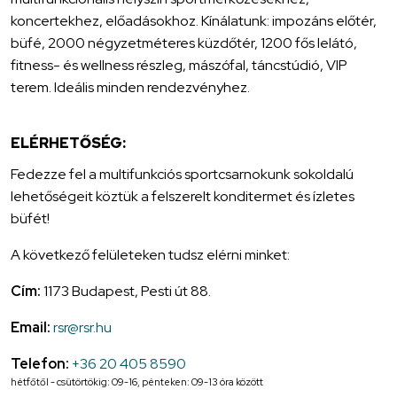
koncertekhez, előadásokhoz. Kínálatunk: impozáns előtér,
büfé, 2000 négyzetméteres küzdőtér, 1200 fős lelátó,
fitness- és wellness részleg, mászófal, táncstúdió, VIP
terem. Ideális minden rendezvényhez.
ELÉRHETŐSÉG:
Fedezze fel a multifunkciós sportcsarnokunk sokoldalú
lehetőségeit köztük a felszerelt konditermet és ízletes
büfét!
A következő felületeken tudsz elérni minket:
Cím:
1173 Budapest, Pesti út 88.
Email:
rsr@rsr.hu
Telefon:
+36 20 405 8590
hétfőtől - csütörtökig: 09-16, pénteken: 09-13 óra között