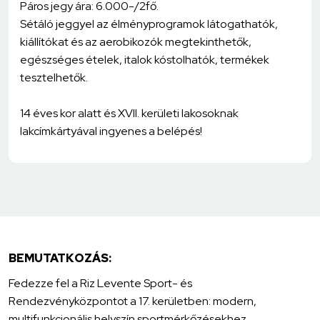
Páros jegy ára: 6.000-/2fő.
Sétáló jeggyel az élményprogramok látogathatók,
kiállítókat és az aerobikozók megtekinthetők,
egészséges ételek, italok kóstolhatók, termékek
tesztelhetők.
14 éves kor alatt és XVII. kerületi lakosoknak
lakcímkártyával ingyenes a belépés!
BEMUTATKOZÁS:
Fedezze fel a Riz Levente Sport- és
Rendezvényközpontot a 17. kerületben: modern,
multifunkcionális helyszín sportmérkőzésekhez,