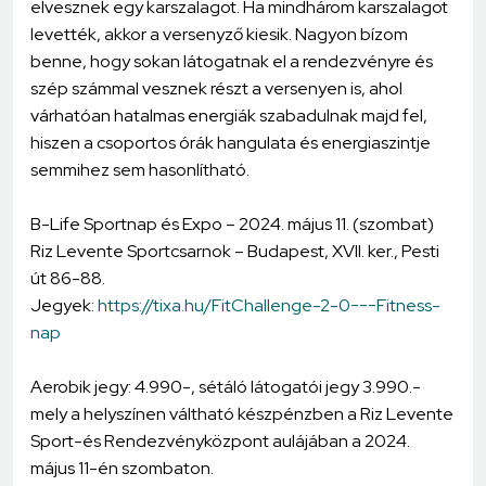
elvesznek egy karszalagot. Ha mindhárom karszalagot
levették, akkor a versenyző kiesik. Nagyon bízom
benne, hogy sokan látogatnak el a rendezvényre és
szép számmal vesznek részt a versenyen is, ahol
várhatóan hatalmas energiák szabadulnak majd fel,
hiszen a csoportos órák hangulata és energiaszintje
semmihez sem hasonlítható.
B-Life Sportnap és Expo – 2024. május 11. (szombat)
Riz Levente Sportcsarnok – Budapest, XVII. ker., Pesti
út 86-88.
Jegyek:
https://tixa.hu/FitChallenge-2-0---Fitness-
nap
Aerobik jegy: 4.990-, sétáló látogatói jegy 3.990.-
mely a helyszínen váltható készpénzben a Riz Levente
Sport-és Rendezvényközpont aulájában a 2024.
május 11-én szombaton.