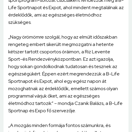
sportprogram-sorozat csúcsaként rendezzük meg a B-
Life Sportnapot és Expot, ahol mindent megtalálnak az
érdeklődők, ami az egészséges életmódhoz
szükséges.
„Nagy örömömre szolgál, hogy az elmúlt időszakban
rengeteg embert sikerült megmozgatni a hetente
kétszer tartott csoportos óráimon, a Riz Levente
Sport-és Rendezvényközpontban. Ez azt igazolja,
hogy sokan gondolkodnak tudatosan és tesznek az
egészségükért. Éppen ezért megrendezzük a B-Life
Sportnapot és Expot, ahol egy egész napon át
mozoghatnak az érdeklődők, emellett számos olyan
programmal várjuk őket, ami az egészséges
életmódhoz tartozik” – mondja Czanik Balázs, a B-Life
Sportnap és Expo fő szervezője.
„A mozgás minden formája fontos számunkra, és