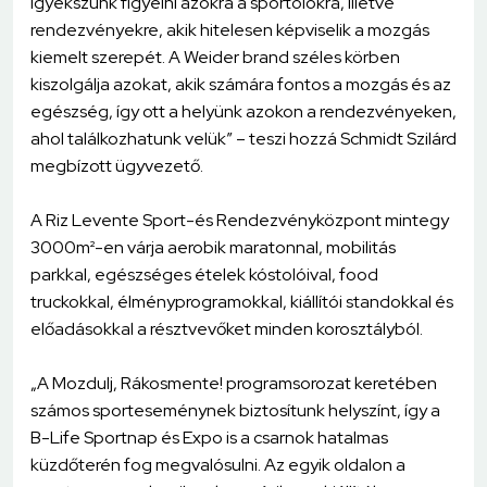
igyekszünk figyelni azokra a sportolókra, illetve
rendezvényekre, akik hitelesen képviselik a mozgás
kiemelt szerepét. A Weider brand széles körben
kiszolgálja azokat, akik számára fontos a mozgás és az
egészség, így ott a helyünk azokon a rendezvényeken,
ahol találkozhatunk velük” – teszi hozzá Schmidt Szilárd
megbízott ügyvezető.
A Riz Levente Sport-és Rendezvényközpont mintegy
3000m²-en várja aerobik maratonnal, mobilitás
parkkal, egészséges ételek kóstolóival, food
truckokkal, élményprogramokkal, kiállítói standokkal és
előadásokkal a résztvevőket minden korosztályból.
„A Mozdulj, Rákosmente! programsorozat keretében
számos sporteseménynek biztosítunk helyszínt, így a
B-Life Sportnap és Expo is a csarnok hatalmas
küzdőterén fog megvalósulni. Az egyik oldalon a