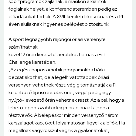
sportprogramok zajlanak, a másikon a kiállítók
foglalnak helyet, a konferenciateremben pedig az
előadásokat tartjuk. A XVII. kerületi lakosoknak és a 14
éven aluliaknak ingyenes belépést biztosítunk.
A sport legnagyobb rajongói óriási versenyre
számíthatnak:
közel 12 órán keresztül aerobikozhatnak a Fitt
Challenge keretében.
„Az egész napos aerobik programokba bárki
becsatlakozhat, de a legelhivatottabbak óriási
versenyen vehetnek részt: végig tornázhatják a 11
különböző típusú aerobik órát, végül pedig egy
nyújtó-levezető órán vehetnek részt. Az a cél, hogy a
lehető leghosszabb ideig maradjanak talpon a
résztvevők. A belépéskor minden versenyző három
karszalagot kap, őket folyamatosan figyelik a bírók. Ha
megállnak vagy rosszul végzik a gyakorlatokat,