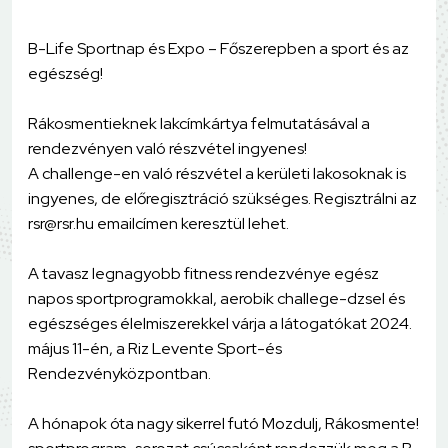
B-Life Sportnap és Expo – Főszerepben a sport és az
egészség!
Rákosmentieknek lakcímkártya felmutatásával a
rendezvényen való részvétel ingyenes!
A challenge-en való részvétel a kerületi lakosoknak is
ingyenes, de előregisztráció szükséges. Regisztrálni az
rsr@rsr.hu emailcímen keresztül lehet.
A tavasz legnagyobb fitness rendezvénye egész
napos sportprogramokkal, aerobik challege-dzsel és
egészséges élelmiszerekkel várja a látogatókat 2024.
május 11-én, a Riz Levente Sport-és
Rendezvényközpontban.
A hónapok óta nagy sikerrel futó Mozdulj, Rákosmente!