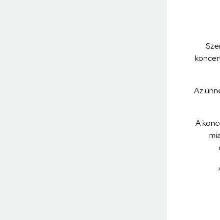
Sze
koncer
Az ünne
A konc
mia