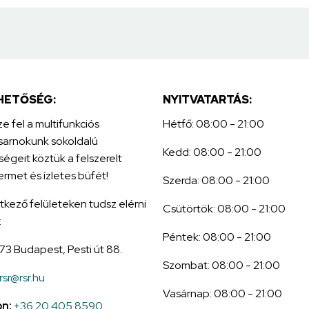
HETŐSÉG:
NYITVATARTÁS:
e fel a multifunkciós
Hétfő: 08:00 - 21:00
sarnokunk sokoldalú
Kedd: 08:00 - 21:00
ségeit köztük a felszerelt
ermet és ízletes büfét!
Szerda: 08:00 - 21:00
tkező felületeken tudsz elérni
Csütörtök: 08:00 - 21:00
:
Péntek: 08:00 - 21:00
173 Budapest, Pesti út 88.
Szombat: 08:00 - 21:00
rsr@rsr.hu
Vasárnap: 08:00 - 21:00
on:
+36 20 405 8590