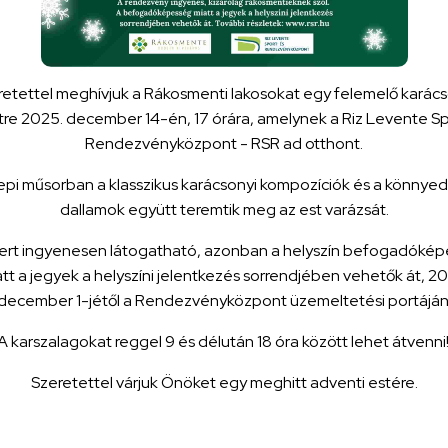
retettel meghívjuk a Rákosmenti lakosokat egy felemelő karács
tre 2025. december 14-én, 17 órára, amelynek a Riz Levente Sp
Rendezvényközpont - RSR ad otthont.
pi műsorban a klasszikus karácsonyi kompozíciók és a könnye
dallamok együtt teremtik meg az est varázsát.
ert ingyenesen látogatható, azonban a helyszín befogadóké
tt a jegyek a helyszíni jelentkezés sorrendjében vehetők át, 2
december 1-jétől a Rendezvényközpont üzemeltetési portáján
A karszalagokat reggel 9 és délután 18 óra között lehet átvenni
Szeretettel várjuk Önöket egy meghitt adventi estére.