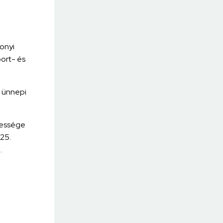
onyi
ort- és
d ünnepi
pessége
025.
.
!