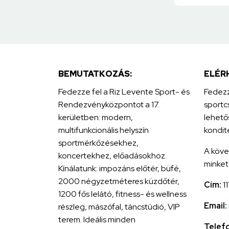
BEMUTATKOZÁS:
ELÉR
Fedezze fel a Riz Levente Sport- és
Fedezz
Rendezvényközpontot a 17.
sportc
kerületben: modern,
lehető
multifunkcionális helyszín
kondit
sportmérkőzésekhez,
A köve
koncertekhez, előadásokhoz.
minket
Kínálatunk: impozáns előtér, büfé,
2000 négyzetméteres küzdőtér,
Cím:
1
1200 fős lelátó, fitness- és wellness
Email:
részleg, mászófal, táncstúdió, VIP
terem. Ideális minden
Telef