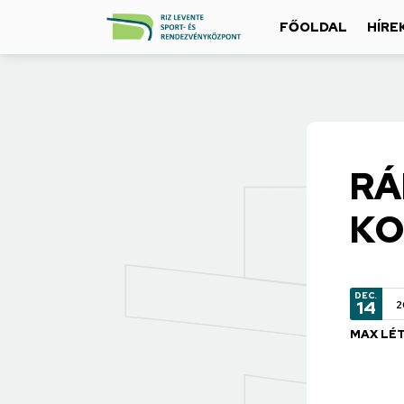
FŐOLDAL
HÍRE
RÁ
KO
DEC.
14
2
MAX LÉT