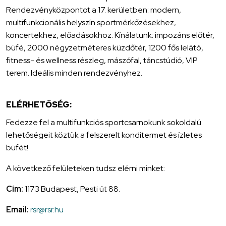
Rendezvényközpontot a 17. kerületben: modern,
multifunkcionális helyszín sportmérkőzésekhez,
koncertekhez, előadásokhoz. Kínálatunk: impozáns előtér,
büfé, 2000 négyzetméteres küzdőtér, 1200 fős lelátó,
fitness- és wellness részleg, mászófal, táncstúdió, VIP
terem. Ideális minden rendezvényhez.
ELÉRHETŐSÉG:
Fedezze fel a multifunkciós sportcsarnokunk sokoldalú
lehetőségeit köztük a felszerelt konditermet és ízletes
büfét!
A következő felületeken tudsz elérni minket:
Cím:
1173 Budapest, Pesti út 88.
Email:
rsr@rsr.hu