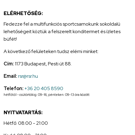
ELÉRHETŐSÉG:
Fedezze fel a multifunkciós sportcsarnokunk sokoldalú
lehetőségeit köztük a felszerelt konditermet és ízletes
büfét!
A következő felületeken tudsz elérni minket:
Cím:
1173 Budapest, Pesti út 88.
Email:
rsr@rsr.hu
Telefon:
+36 20 405 8590
hétfőtől - csütörtökig: 09-16, pénteken: 09-13 óra között
NYITVATARTÁS:
Hétfő: 08:00 - 21:00