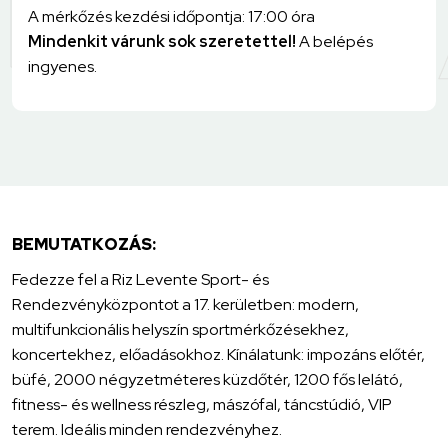
A mérkőzés kezdési időpontja: 17:00 óra
Mindenkit várunk sok szeretettel!
A belépés
ingyenes.
BEMUTATKOZÁS:
Fedezze fel a Riz Levente Sport- és
Rendezvényközpontot a 17. kerületben: modern,
multifunkcionális helyszín sportmérkőzésekhez,
koncertekhez, előadásokhoz. Kínálatunk: impozáns előtér,
büfé, 2000 négyzetméteres küzdőtér, 1200 fős lelátó,
fitness- és wellness részleg, mászófal, táncstúdió, VIP
terem. Ideális minden rendezvényhez.