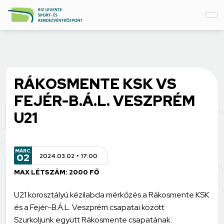
RÁKOSMENTE KSK VS
FEJÉR-B.Á.L. VESZPRÉM
U21
MÁRC.
02
2024.03.02
17:00
MAX LÉTSZÁM: 2000 FŐ
U21 korosztályú kézilabda mérkőzés a Rákosmente KSK
és a Fejér-B.Á.L. Veszprém csapatai között
Szurkoljunk együtt Rákosmente csapatának.