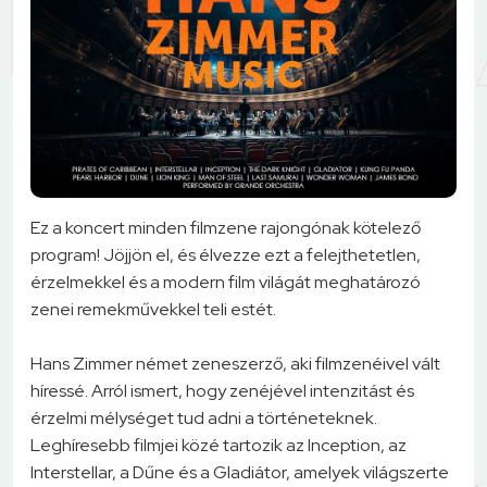
Ez a koncert minden filmzene rajongónak kötelező
program! Jöjjön el, és élvezze ezt a felejthetetlen,
érzelmekkel és a modern film világát meghatározó
zenei remekművekkel teli estét.
Hans Zimmer német zeneszerző, aki filmzenéivel vált
híressé. Arról ismert, hogy zenéjével intenzitást és
érzelmi mélységet tud adni a történeteknek.
Leghíresebb filmjei közé tartozik az Inception, az
Interstellar, a Dűne és a Gladiátor, amelyek világszerte