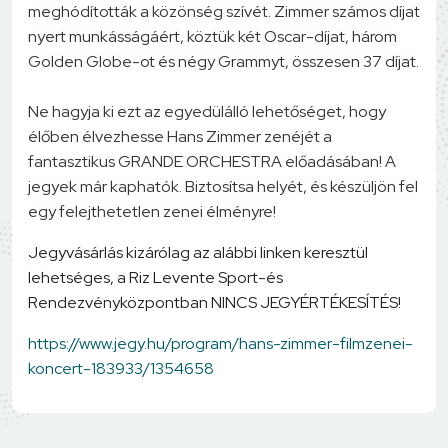
meghódították a közönség szívét. Zimmer számos díjat
nyert munkásságáért, köztük két Oscar-díjat, három
Golden Globe-ot és négy Grammyt, összesen 37 díjat.
Ne hagyja ki ezt az egyedülálló lehetőséget, hogy
élőben élvezhesse Hans Zimmer zenéjét a
fantasztikus GRANDE ORCHESTRA előadásában! A
jegyek már kaphatók. Biztosítsa helyét, és készüljön fel
egy felejthetetlen zenei élményre!
Jegyvásárlás kizárólag az alábbi linken keresztül
lehetséges, a Riz Levente Sport-és
Rendezvényközpontban NINCS JEGYÉRTÉKESÍTÉS!
https://www.jegy.hu/program/hans-zimmer-filmzenei-
koncert-183933/1354658