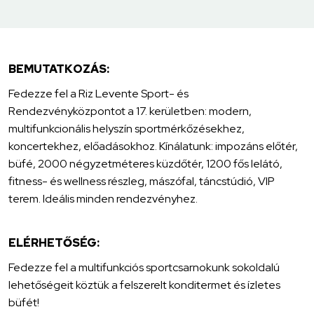
BEMUTATKOZÁS:
Fedezze fel a Riz Levente Sport- és
Rendezvényközpontot a 17. kerületben: modern,
multifunkcionális helyszín sportmérkőzésekhez,
koncertekhez, előadásokhoz. Kínálatunk: impozáns előtér,
büfé, 2000 négyzetméteres küzdőtér, 1200 fős lelátó,
fitness- és wellness részleg, mászófal, táncstúdió, VIP
terem. Ideális minden rendezvényhez.
ELÉRHETŐSÉG:
Fedezze fel a multifunkciós sportcsarnokunk sokoldalú
lehetőségeit köztük a felszerelt konditermet és ízletes
büfét!