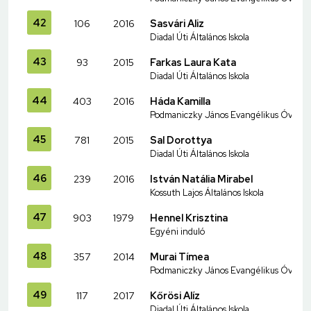
42
106
2016
Sasvári Aliz
Diadal Úti Általános Iskola
43
93
2015
Farkas Laura Kata
Diadal Úti Általános Iskola
44
403
2016
Háda Kamilla
Podmaniczky János Evangélikus Óvoda és
45
781
2015
Sal Dorottya
Diadal Úti Általános Iskola
46
239
2016
István Natália Mirabel
Kossuth Lajos Általános Iskola
47
903
1979
Hennel Krisztina
Egyéni induló
48
357
2014
Murai Tímea
Podmaniczky János Evangélikus Óvoda és
49
117
2017
Kőrösi Alíz
Diadal Úti Általános Iskola