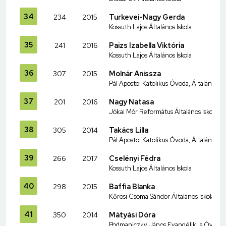
34
234
2015
Turkevei-Nagy Gerda
Kossuth Lajos Általános Iskola
35
241
2016
Paizs Izabella Viktória
Kossuth Lajos Általános Iskola
36
307
2015
Molnár Anissza
Pál Apostol Katolikus Óvoda, Általános I
37
201
2016
Nagy Natasa
Jókai Mór Református Általános Iskola
38
305
2014
Takács Lilla
Pál Apostol Katolikus Óvoda, Általános I
39
266
2017
Cselényi Fédra
Kossuth Lajos Általános Iskola
40
298
2015
Baffia Blanka
Kőrösi Csoma Sándor Általános Iskola é
41
350
2014
Mátyási Dóra
Podmaniczky János Evangélikus Óvoda és