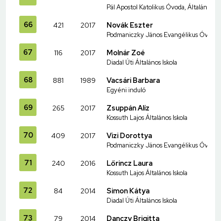
Pál Apostol Katolikus Óvoda, Általános I
66
421
2017
Novák Eszter
Podmaniczky János Evangélikus Óvoda és
67
116
2017
Molnár Zoé
Diadal Úti Általános Iskola
68
881
1989
Vacsári Barbara
Egyéni induló
69
265
2017
Zsuppán Alíz
Kossuth Lajos Általános Iskola
70
409
2017
Vizi Dorottya
Podmaniczky János Evangélikus Óvoda és
71
240
2016
Lőrincz Laura
Kossuth Lajos Általános Iskola
72
84
2014
Simon Kátya
Diadal Úti Általános Iskola
73
79
2014
Danczy Brigitta