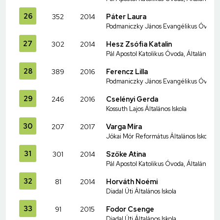
26
352
2014
Páter Laura
Podmaniczky János Evangélikus Óvoda és
27
302
2014
Hesz Zsófia Katalin
Pál Apostol Katolikus Óvoda, Általános I
28
389
2016
Ferencz Lilla
Podmaniczky János Evangélikus Óvoda és
29
246
2016
Cselényi Gerda
Kossuth Lajos Általános Iskola
30
207
2017
Varga Míra
Jókai Mór Református Általános Iskola
31
301
2014
Szőke Atina
Pál Apostol Katolikus Óvoda, Általános I
32
81
2014
Horváth Noémi
Diadal Úti Általános Iskola
33
91
2015
Fodor Csenge
Diadal Úti Általános Iskola