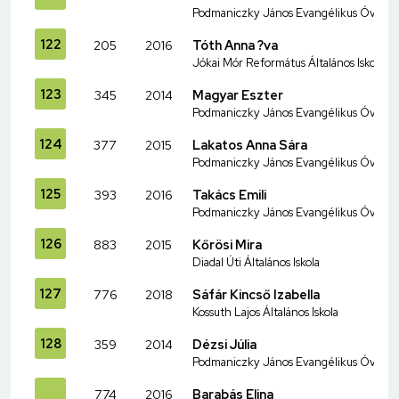
Podmaniczky János Evangélikus Óvoda és
122
205
2016
Tóth Anna ?va
Jókai Mór Református Általános Iskola
123
345
2014
Magyar Eszter
Podmaniczky János Evangélikus Óvoda és
124
377
2015
Lakatos Anna Sára
Podmaniczky János Evangélikus Óvoda és
125
393
2016
Takács Emili
Podmaniczky János Evangélikus Óvoda és
126
883
2015
Kőrösi Mira
Diadal Úti Általános Iskola
127
776
2018
Sáfár Kincső Izabella
Kossuth Lajos Általános Iskola
128
359
2014
Dézsi Júlia
Podmaniczky János Evangélikus Óvoda és
774
2016
Barabás Elina