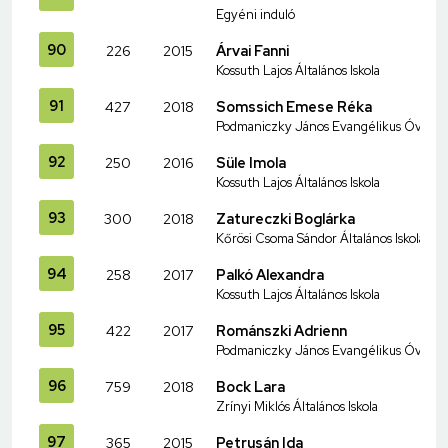
Egyéni induló
90
226
2015
Árvai Fanni
Kossuth Lajos Általános Iskola
91
427
2018
Somssich Emese Réka
Podmaniczky János Evangélikus Óvoda és
92
250
2016
Süle Imola
Kossuth Lajos Általános Iskola
93
300
2018
Zatureczki Boglárka
Kőrösi Csoma Sándor Általános Iskola é
94
258
2017
Palkó Alexandra
Kossuth Lajos Általános Iskola
95
422
2017
Románszki Adrienn
Podmaniczky János Evangélikus Óvoda és
96
759
2018
Bock Lara
Zrínyi Miklós Általános Iskola
97
365
2015
Petrusán Ida