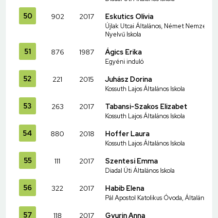
50
902
2017
Eskutics Olívia
Újlak Utcai Általános, Német Nemzetiség
Nyelvű Iskola
51
876
1987
Ágics Erika
Egyéni induló
52
221
2015
Juhász Dorina
Kossuth Lajos Általános Iskola
53
263
2017
Tabansi-Szakos Elizabet
Kossuth Lajos Általános Iskola
54
880
2018
Hoffer Laura
Kossuth Lajos Általános Iskola
55
111
2017
Szentesi Emma
Diadal Úti Általános Iskola
56
322
2017
Habib Elena
Pál Apostol Katolikus Óvoda, Általános I
57
118
2017
Gyurin Anna