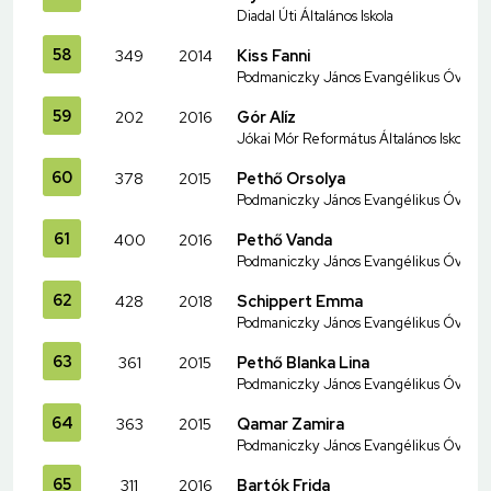
Diadal Úti Általános Iskola
58
349
2014
Kiss Fanni
Podmaniczky János Evangélikus Óvoda és
59
202
2016
Gór Alíz
Jókai Mór Református Általános Iskola
60
378
2015
Pethő Orsolya
Podmaniczky János Evangélikus Óvoda és
61
400
2016
Pethő Vanda
Podmaniczky János Evangélikus Óvoda és
62
428
2018
Schippert Emma
Podmaniczky János Evangélikus Óvoda és
63
361
2015
Pethő Blanka Lina
Podmaniczky János Evangélikus Óvoda és
64
363
2015
Qamar Zamira
Podmaniczky János Evangélikus Óvoda és
65
311
2016
Bartók Frida