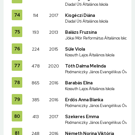
Diadal Úti Általános Iskola
74
114
2017
Kisgéczi Diána
Diadal Úti Általános Iskola
75
193
2013
Balázs Fruzsina
Jókai Mór Református Általános Iskola
76
224
2015
Süle Viola
Kossuth Lajos Általános Iskola
77
478
2020
Tóth Dalma Melinda
Podmaniczky János Evangélikus Óvoda és
78
865
2016
Barabás Elina
Kossuth Lajos Általános Iskola
79
385
2016
Erdős Anna Blanka
Podmaniczky János Evangélikus Óvoda és
80
413
2017
Szekeres Emma
Podmaniczky János Evangélikus Óvoda és
81
248
2016
Németh Norina Viktória