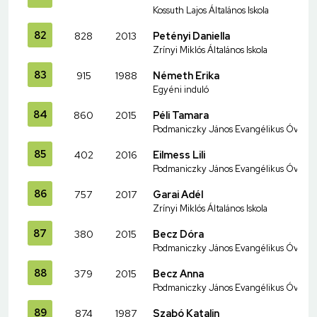
Kossuth Lajos Általános Iskola
82
828
2013
Petényi Daniella
Zrínyi Miklós Általános Iskola
83
915
1988
Németh Erika
Egyéni induló
84
860
2015
Péli Tamara
Podmaniczky János Evangélikus Óvoda és
85
402
2016
Eilmess Lili
Podmaniczky János Evangélikus Óvoda és
86
757
2017
Garai Adél
Zrínyi Miklós Általános Iskola
87
380
2015
Becz Dóra
Podmaniczky János Evangélikus Óvoda és
88
379
2015
Becz Anna
Podmaniczky János Evangélikus Óvoda és
89
874
1987
Szabó Katalin