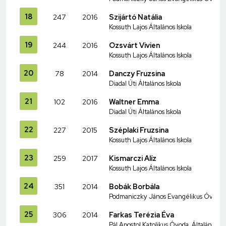
18
247
2016
Szijártó Natália
Kossuth Lajos Általános Iskola
19
244
2016
Ozsvárt Vivien
Kossuth Lajos Általános Iskola
20
78
2014
Danczy Fruzsina
Diadal Úti Általános Iskola
21
102
2016
Waltner Emma
Diadal Úti Általános Iskola
22
227
2015
Széplaki Fruzsina
Kossuth Lajos Általános Iskola
23
259
2017
Kismarczi Alíz
Kossuth Lajos Általános Iskola
24
351
2014
Bobák Borbála
Podmaniczky János Evangélikus Óvoda és
25
306
2014
Farkas Terézia Éva
Pál Apostol Katolikus Óvoda, Általános I