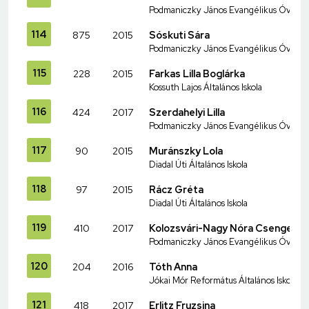
Podmaniczky János Evangélikus Óvoda és
114
875
2015
Sóskuti Sára
Podmaniczky János Evangélikus Óvoda és
115
228
2015
Farkas Lilla Boglárka
Kossuth Lajos Általános Iskola
116
424
2017
Szerdahelyi Lilla
Podmaniczky János Evangélikus Óvoda és
117
90
2015
Muránszky Lola
Diadal Úti Általános Iskola
118
97
2015
Rácz Gréta
Diadal Úti Általános Iskola
119
410
2017
Kolozsvári-Nagy Nóra Csenge
Podmaniczky János Evangélikus Óvoda és
120
204
2016
Tóth Anna
Jókai Mór Református Általános Iskola
121
418
2017
Erlitz Fruzsina