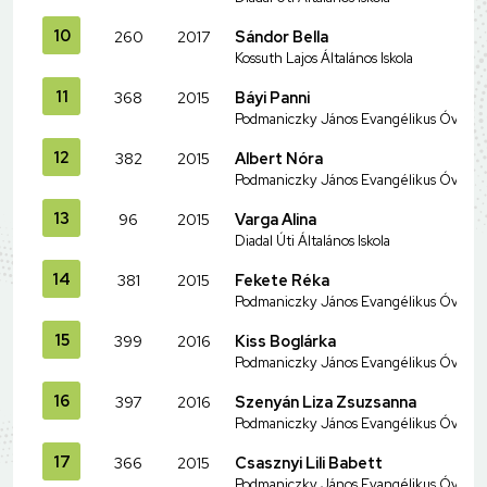
10
260
2017
Sándor Bella
Kossuth Lajos Általános Iskola
11
368
2015
Báyi Panni
Podmaniczky János Evangélikus Óvoda és
12
382
2015
Albert Nóra
Podmaniczky János Evangélikus Óvoda és
13
96
2015
Varga Alina
Diadal Úti Általános Iskola
14
381
2015
Fekete Réka
Podmaniczky János Evangélikus Óvoda és
15
399
2016
Kiss Boglárka
Podmaniczky János Evangélikus Óvoda és
16
397
2016
Szenyán Liza Zsuzsanna
Podmaniczky János Evangélikus Óvoda és
17
366
2015
Csasznyi Lili Babett
Podmaniczky János Evangélikus Óvoda és