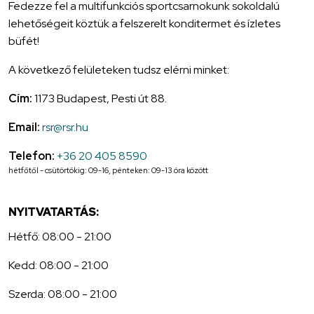
Fedezze fel a multifunkciós sportcsarnokunk sokoldalú
lehetőségeit köztük a felszerelt konditermet és ízletes
büfét!
A következő felületeken tudsz elérni minket:
Cím:
1173 Budapest, Pesti út 88.
Email:
rsr@rsr.hu
Telefon:
+36 20 405 8590
hétfőtől - csütörtökig: 09-16, pénteken: 09-13 óra között
NYITVATARTÁS:
Hétfő: 08:00 - 21:00
Kedd: 08:00 - 21:00
Szerda: 08:00 - 21:00