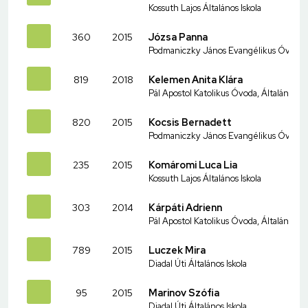
Kossuth Lajos Általános Iskola
360
2015
Józsa Panna
Podmaniczky János Evangélikus Óvoda és
819
2018
Kelemen Anita Klára
Pál Apostol Katolikus Óvoda, Általános I
820
2015
Kocsis Bernadett
Podmaniczky János Evangélikus Óvoda és
235
2015
Komáromi Luca Lia
Kossuth Lajos Általános Iskola
303
2014
Kárpáti Adrienn
Pál Apostol Katolikus Óvoda, Általános I
789
2015
Luczek Mira
Diadal Úti Általános Iskola
95
2015
Marinov Szófia
Diadal Úti Általános Iskola