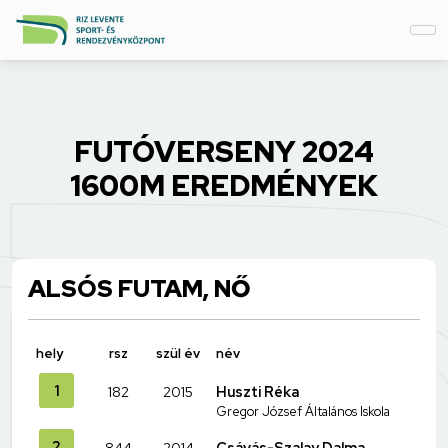
FUTÓVERSENY 2024
1600M EREDMÉNYEK
ALSÓS FUTAM, NŐ
hely
rsz
szül év
név
1
182
2015
Huszti Réka
Gregor József Általános Iskola
2
844
2014
Csávás-Szalay Dalma