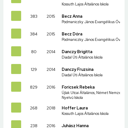
Kossuth Lajos Általános Iskola
383
2015
Becz Anna
Podmaniczky János Evangélikus Óvoda és
384
2015
Becz Dóra
Podmaniczky János Evangélikus Óvoda és
80
2014
Danczy Brigitta
Diadal Úti Általános Iskola
129
2014
Danczy Fruzsina
Diadal Úti Általános Iskola
829
2016
Foricsek Rebeka
Újlak Utcai Általános, Német Nemzetiség
Nyelvű Iskola
268
2018
Hoffer Laura
Kossuth Lajos Általános Iskola
238
2016
Juhász Hanna