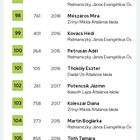
Podmaniczky János Evangélikus Óvoda és
98
761
2018
Mészáros Mira
Zrínyi Miklós Általános Iskola
99
401
2016
Kovács Hédi
Podmaniczky János Evangélikus Óvoda és
100
364
2015
Petrusán Adél
Podmaniczky János Evangélikus Óvoda és
101
105
2016
Thököly Eszter
Diadal Úti Általános Iskola
102
261
2017
Potencsik Jázmin
Kossuth Lajos Általános Iskola
103
758
2017
Koleszár Diána
Zrínyi Miklós Általános Iskola
104
373
2015
Martin Boglárka
Podmaniczky János Evangélikus Óvoda és
105
856
2016
Tóth Tamara