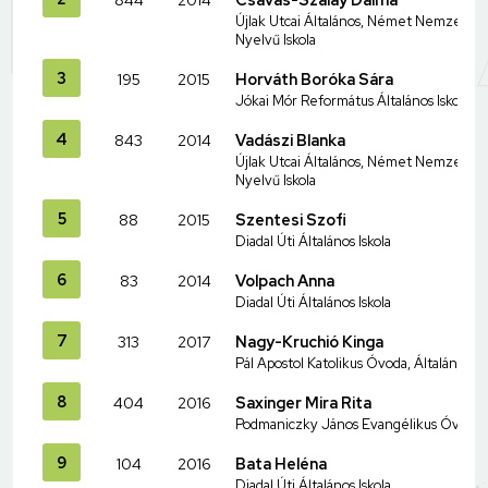
Újlak Utcai Általános, Német Nemzetiség
Nyelvű Iskola
3
195
2015
Horváth Boróka Sára
Jókai Mór Református Általános Iskola
4
843
2014
Vadászi Blanka
Újlak Utcai Általános, Német Nemzetiség
Nyelvű Iskola
5
88
2015
Szentesi Szofi
Diadal Úti Általános Iskola
6
83
2014
Volpach Anna
Diadal Úti Általános Iskola
7
313
2017
Nagy-Kruchió Kinga
Pál Apostol Katolikus Óvoda, Általános I
8
404
2016
Saxinger Mira Rita
Podmaniczky János Evangélikus Óvoda és
9
104
2016
Bata Heléna
Diadal Úti Általános Iskola