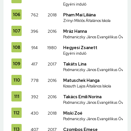
Egyéni induló
106
762
2018
Pham Mai Liliána
Zrínyi Miklós Általános Iskola
107
396
2016
Mráz Hanna
Podmaniczky János Evangélikus Óvoda és
108
914
1980
Hegyesi Zsanett
Egyéni induló
109
417
2017
Takáts Lina
Podmaniczky János Evangélikus Óvoda és
110
778
2016
Matuschek Hanga
Kossuth Lajos Általános Iskola
111
392
2016
Takács Emili Norina
Podmaniczky János Evangélikus Óvoda és
112
430
2018
Miski Zoé
Podmaniczky János Evangélikus Óvoda és
113
407
2017
Czombos Emese