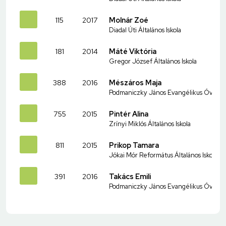
115
2017
Molnár Zoé
Diadal Úti Általános Iskola
181
2014
Máté Viktória
Gregor József Általános Iskola
388
2016
Mészáros Maja
Podmaniczky János Evangélikus Óvoda és
755
2015
Pintér Alina
Zrínyi Miklós Általános Iskola
811
2015
Prikop Tamara
Jókai Mór Református Általános Iskola
391
2016
Takács Emili
Podmaniczky János Evangélikus Óvoda és