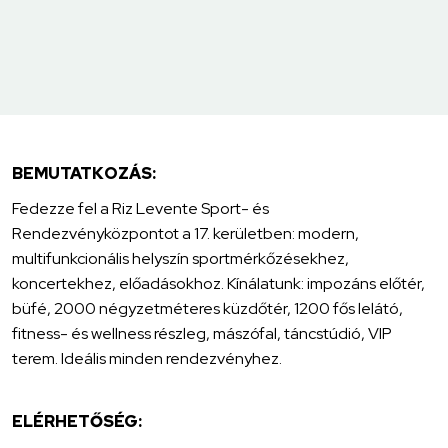
BEMUTATKOZÁS:
Fedezze fel a Riz Levente Sport- és
Rendezvényközpontot a 17. kerületben: modern,
multifunkcionális helyszín sportmérkőzésekhez,
koncertekhez, előadásokhoz. Kínálatunk: impozáns előtér,
büfé, 2000 négyzetméteres küzdőtér, 1200 fős lelátó,
fitness- és wellness részleg, mászófal, táncstúdió, VIP
terem. Ideális minden rendezvényhez.
ELÉRHETŐSÉG: